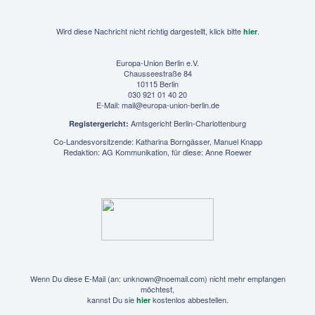
Wird diese Nachricht nicht richtig dargestellt, klick bitte
.
hier
Europa-Union Berlin e.V.
Chausseestraße 84
10115 Berlin
030 921 01 40 20
E-Mail: mail@europa-union-berlin.de
Amtsgericht Berlin-Charlottenburg
Registergericht:
Co-Landesvorsitzende: Katharina Borngässer, Manuel Knapp
Redaktion: AG Kommunikation, für diese: Anne Roewer
Wenn Du diese E-Mail (an: unknown@noemail.com) nicht mehr empfangen
möchtest,
kannst Du sie
kostenlos abbestellen.
hier